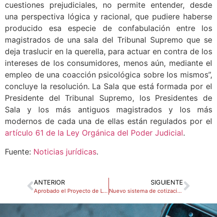
cuestiones prejudiciales, no permite entender, desde
una perspectiva lógica y racional, que pudiere haberse
producido esa especie de confabulación entre los
magistrados de una sala del Tribunal Supremo que se
deja traslucir en la querella, para actuar en contra de los
intereses de los consumidores, menos aún, mediante el
empleo de una coacción psicológica sobre los mismos”,
concluye la resolución. La Sala que está formada por el
Presidente del Tribunal Supremo, los Presidentes de
Sala y los más antiguos magistrados y los más
modernos de cada una de ellas están regulados por el
artículo 61 de la Ley Orgánica del Poder Judicial
.
Fuente:
Noticias jurídicas
.
ANTERIOR
SIGUIENTE
Aprobado el Proyecto de Ley Orgánica de uso de información financiera para la prevención, detección, investigación o enjuiciamiento de infracciones penales
Nuevo sistema de cotización de autónomos para 2023: El BOE ya recoge la entrada en vigor.