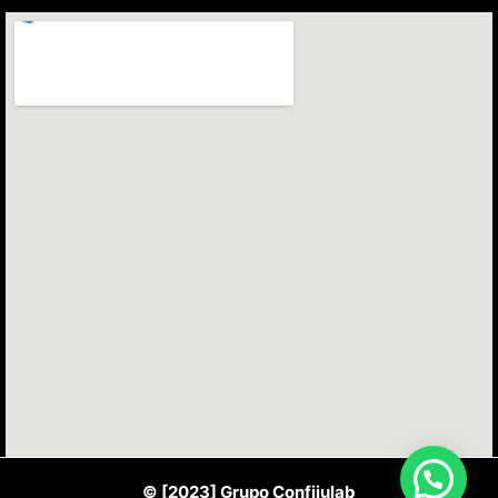
© [2023] Grupo Confijulab